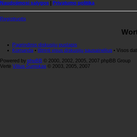
Naudojimosi sąlygos
|
Privatumo politika
Registruotis
Wort
Pagrindinis diskusijų puslapis
Komanda
•
Ištrinti visus diskusijų sausainėlius
• Visos da
Powered by
phpBB
© 2000, 2002, 2005, 2007 phpBB Group
Vertė
Vilius Šumskas
© 2003, 2005, 2007