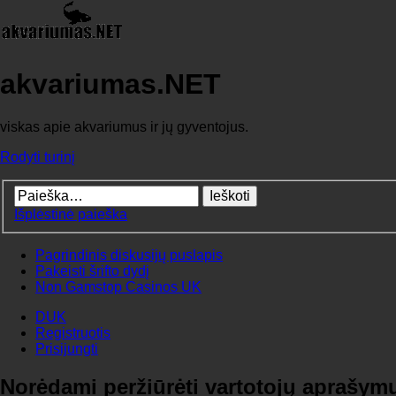
akvariumas.NET
viskas apie akvariumus ir jų gyventojus.
Rodyti turinį
Išplėstinė paieška
Pagrindinis diskusijų puslapis
Pakeisti šrifto dydį
Non Gamstop Casinos UK
DUK
Registruotis
Prisijungti
Norėdami peržiūrėti vartotojų aprašymus