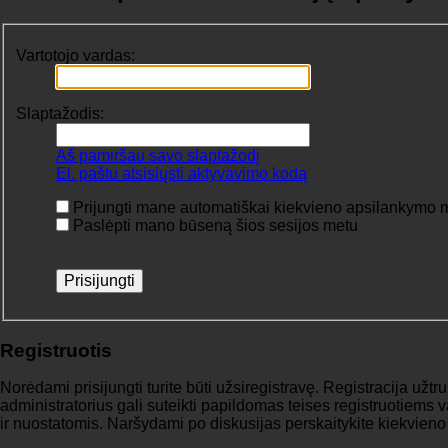
Vartotojo vardas:
Slaptažodis:
Aš pamiršau savo slaptažodį
El. paštu atsisiųsti aktyvavimo kodą
Prijungti mane automatiškai kiekvieno apsilankymo 
Paslėpti mano būseną šios sesijos metu
Registruotis
Norėdami prisijungti turite būti užsiregistravę. Registracija už
administratorius gali suteikti papildomas teises registruotiems
ir nuostatomis. Naršydami po diskusijas perskaitykite kiekvieno