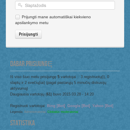
Prijungti mane automatiškai kiekvieno
apsilankymo metu
Prisijungti
DABAR PRISIJUNGĘ
Iš viso šiuo metu prisijungę
5
vartotojai :: 3 registruotų(i), 0
slaptų ir 2 svečių(iai) (pagal pastarųjų 5 minučių diskusijų
aktyvumą)
Daugiausia vartotojų (
61
) buvo 2015.03.28 - 14:20
Registruoti vartotojai:
Bing [Bot]
,
Google [Bot]
,
Yahoo [Bot]
Legenda:
Administratoriai
,
Globalūs moderatoriai
STATISTIKA