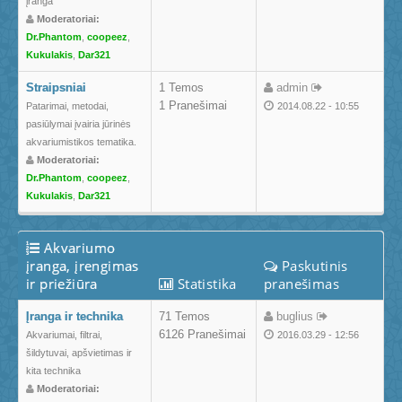
įranga
Moderatoriai:
Dr.Phantom
,
coopeez
,
Kukulakis
,
Dar321
Straipsniai
1 Temos
admin
1 Pranešimai
Patarimai, metodai,
2014.08.22 - 10:55
pasiūlymai įvairia jūrinės
akvariumistikos tematika.
Moderatoriai:
Dr.Phantom
,
coopeez
,
Kukulakis
,
Dar321
Akvariumo
įranga, įrengimas
Paskutinis
ir priežiūra
Statistika
pranešimas
Įranga ir technika
71 Temos
buglius
6126 Pranešimai
Akvariumai, filtrai,
2016.03.29 - 12:56
šildytuvai, apšvietimas ir
kita technika
Moderatoriai: