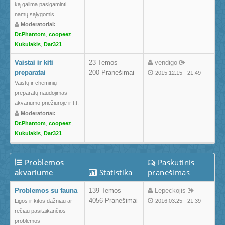
ką galima pasigaminti
namų sąlygomis
Moderatoriai:
Dr.Phantom
,
coopeez
,
Kukulakis
,
Dar321
Vaistai ir kiti
23 Temos
vendigo
preparatai
200 Pranešimai
2015.12.15 - 21:49
Vaistų ir cheminių
preparatų naudojimas
akvariumo priežiūroje ir t.t.
Moderatoriai:
Dr.Phantom
,
coopeez
,
Kukulakis
,
Dar321
Problemos
Paskutinis
akvariume
Statistika
pranešimas
Problemos su fauna
139 Temos
Lepeckojis
4056 Pranešimai
Ligos ir kitos dažniau ar
2016.03.25 - 21:39
rečiau pasitaikančios
problemos