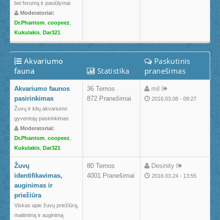
bei forumą ir pasiūlymai
Moderatoriai:
Dr.Phantom
,
coopeez
,
Kukulakis
,
Dar321
Akvariumo
Paskutinis
fauna
Statistika
pranešimas
Akvariumo faunos
36 Temos
mil
pasirinkimas
872 Pranešimai
2016.03.08 - 09:27
Žuvų ir kitų akvariumo
gyventojų pasirinkimas
Moderatoriai:
Dr.Phantom
,
coopeez
,
Kukulakis
,
Dar321
Žuvų
80 Temos
Desinity
identifikavimas,
4001 Pranešimai
2016.03.24 - 13:55
auginimas ir
priežiūra
Viskas apie žuvų priežiūrą,
maitinimą ir auginimą