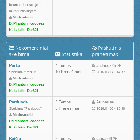
forumus, bet susiję su
akvariumininkyste
Moderatoriai:
Dr.Phantom
,
coopeez
,
Kukulakis
,
Dar321
Nekomerciniai
Paskutinis
skelbimai
Statistika
pranešimas
Perka
4 Temos
audriusz25
10 Pranešimai
Skelbimai "Perku"
2016.03.14 - 14:37
Moderatoriai:
Dr.Phantom
,
coopeez
,
Kukulakis
,
Dar321
Parduoda
3 Temos
Arunas
3 Pranešimai
Skelbimai "Parduodu"
2016.04.03 - 13:39
Moderatoriai:
Dr.Phantom
,
coopeez
,
Kukulakis
,
Dar321
Keičia
2 Temos
ramas69