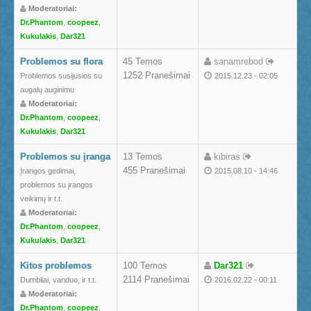
Moderatoriai:
Dr.Phantom
,
coopeez
,
Kukulakis
,
Dar321
Problemos su flora
45 Temos
sanamrebod
1252 Pranešimai
Problemos susijusios su
2015.12.23 - 02:05
augalų auginimu
Moderatoriai:
Dr.Phantom
,
coopeez
,
Kukulakis
,
Dar321
Problemos su įranga
13 Temos
kibiras
455 Pranešimai
Įrangos gedimai,
2015.08.10 - 14:46
problemos su įrangos
veikimų ir t.t.
Moderatoriai:
Dr.Phantom
,
coopeez
,
Kukulakis
,
Dar321
Kitos problemos
100 Temos
Dar321
2114 Pranešimai
Dumbliai, vanduo, ir t.t.
2016.02.22 - 00:11
Moderatoriai:
Dr.Phantom
,
coopeez
,