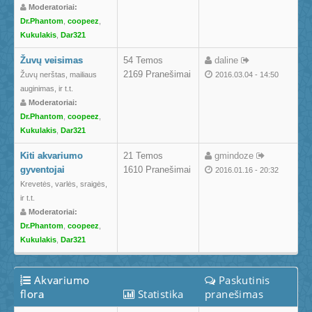
Moderatoriai:
Dr.Phantom
,
coopeez
,
Kukulakis
,
Dar321
Žuvų veisimas
54 Temos
daline
2169 Pranešimai
Žuvų nerštas, mailiaus
2016.03.04 - 14:50
auginimas, ir t.t.
Moderatoriai:
Dr.Phantom
,
coopeez
,
Kukulakis
,
Dar321
Kiti akvariumo
21 Temos
gmindoze
gyventojai
1610 Pranešimai
2016.01.16 - 20:32
Krevetės, varlės, sraigės,
ir t.t.
Moderatoriai:
Dr.Phantom
,
coopeez
,
Kukulakis
,
Dar321
Akvariumo
Paskutinis
flora
Statistika
pranešimas