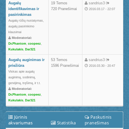
Augalų
19 Temos
sandrius3
identifikavimas ir
720 Pranešimai
2016.03.17 - 22:07
pasirinkimas
Augalų rūšių nustatymas,
augalų pasirinkimo
klausimai
Moderatoriai:
Dr.Phantom
,
coopeez
,
Kukulakis
,
Dar321
Augalų auginimas ir
53 Temos
sandrius3
priežiūra
1596 Pranešimai
2016.03.30 - 20:47
Viskas apie augalų
auginimą, sodinimą,
genėjimą, tręšimą, ir t.t.
Moderatoriai:
Dr.Phantom
,
coopeez
,
Kukulakis
,
Dar321
Jūrinis
Paskutinis
akvariumas
Statistika
pranešimas