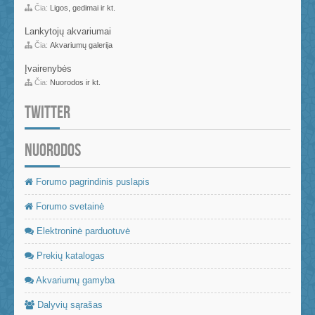
Čia:
Ligos, gedimai ir kt.
Lankytojų akvariumai
Čia:
Akvariumų galerija
Įvairenybės
Čia:
Nuorodos ir kt.
TWITTER
NUORODOS
Forumo pagrindinis puslapis
Forumo svetainė
Elektroninė parduotuvė
Prekių katalogas
Akvariumų gamyba
Dalyvių sąrašas