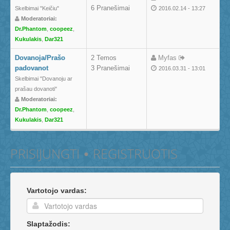
6 Pranešimai
Skelbimai "Keičiu"
2016.02.14 - 13:27
Moderatoriai:
Dr.Phantom
,
coopeez
,
Kukulakis
,
Dar321
Dovanoja/Prašo
2 Temos
Myfas
padovanot
3 Pranešimai
2016.03.31 - 13:01
Skelbimai "Dovanoju ar
prašau dovanoti"
Moderatoriai:
Dr.Phantom
,
coopeez
,
Kukulakis
,
Dar321
PRISIJUNGTI
REGISTRUOTIS
•
Vartotojo vardas:
Slaptažodis: