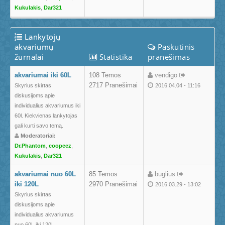
Kukulakis
,
Dar321
Lankytojų
akvariumų
Paskutinis
žurnalai
Statistika
pranešimas
akvariumai iki 60L
108 Temos
vendigo
2717 Pranešimai
Skyrius skirtas
2016.04.04 - 11:16
diskusijoms apie
individualius akvariumus iki
60l. Kiekvienas lankytojas
gali kurti savo temą.
Moderatoriai:
Dr.Phantom
,
coopeez
,
Kukulakis
,
Dar321
akvariumai nuo 60L
85 Temos
buglius
iki 120L
2970 Pranešimai
2016.03.29 - 13:02
Skyrius skirtas
diskusijoms apie
individualius akvariumus
nuo 60L iki 120L.