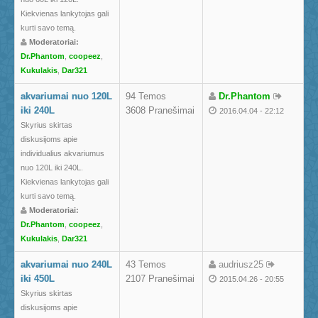
Kiekvienas lankytojas gali
kurti savo temą.
Moderatoriai:
Dr.Phantom
,
coopeez
,
Kukulakis
,
Dar321
akvariumai nuo 120L
94 Temos
Dr.Phantom
iki 240L
3608 Pranešimai
2016.04.04 - 22:12
Skyrius skirtas
diskusijoms apie
individualius akvariumus
nuo 120L iki 240L.
Kiekvienas lankytojas gali
kurti savo temą.
Moderatoriai:
Dr.Phantom
,
coopeez
,
Kukulakis
,
Dar321
akvariumai nuo 240L
43 Temos
audriusz25
iki 450L
2107 Pranešimai
2015.04.26 - 20:55
Skyrius skirtas
diskusijoms apie