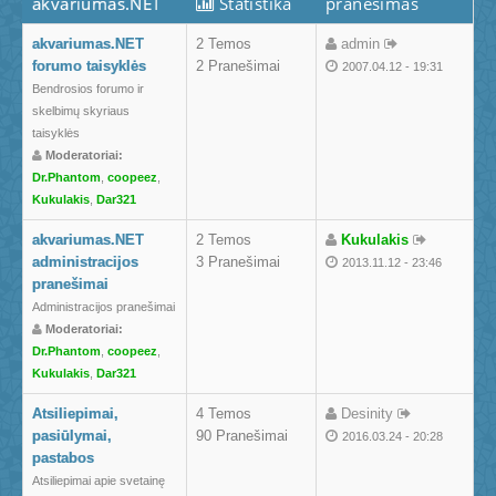
akvariumas.NET
Statistika
pranešimas
Komanda
akvariumas.NET
2 Temos
admin
forumo taisyklės
2 Pranešimai
2007.04.12 - 19:31
Bendrosios forumo ir
skelbimų skyriaus
taisyklės
Moderatoriai:
Dr.Phantom
,
coopeez
,
Kukulakis
,
Dar321
akvariumas.NET
2 Temos
Kukulakis
administracijos
3 Pranešimai
2013.11.12 - 23:46
pranešimai
Administracijos pranešimai
Moderatoriai:
Dr.Phantom
,
coopeez
,
Kukulakis
,
Dar321
Atsiliepimai,
4 Temos
Desinity
pasiūlymai,
90 Pranešimai
2016.03.24 - 20:28
pastabos
Atsiliepimai apie svetainę