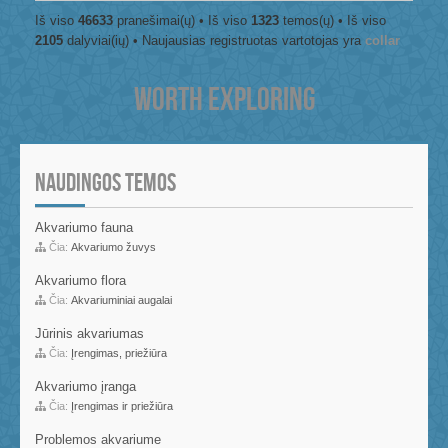
Iš viso
46633
pranešimai(ų) • Iš viso
1323
temos(ų) • Iš viso
2105
dalyviai(ių) • Naujausias registruotas vartotojas yra
collar
WORTH EXPLORING
NAUDINGOS TEMOS
Akvariumo fauna
Čia:
Akvariumo žuvys
Akvariumo flora
Čia:
Akvariuminiai augalai
Jūrinis akvariumas
Čia:
Įrengimas, priežiūra
Akvariumo įranga
Čia:
Įrengimas ir priežiūra
Problemos akvariume