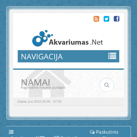
NAVIGACIJA
Registruotis
Prisijungti
NAMAI
Pagrindinis forumo puslapis
E-akvariumai.lt
Akvariumai.lt
Dabar yra 2016.04.05 - 07:55
Stalma.lt
DUK
Paskutinis
Išplėstinė paieška