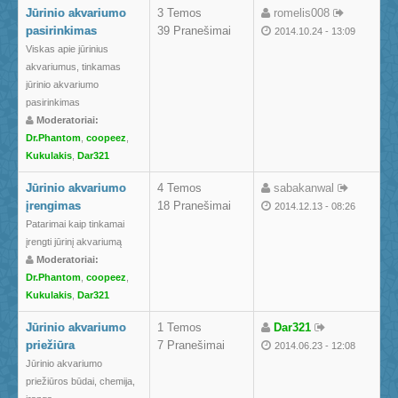
Jūrinio akvariumo
3 Temos
romelis008
pasirinkimas
39 Pranešimai
2014.10.24 - 13:09
Viskas apie jūrinius
akvariumus, tinkamas
jūrinio akvariumo
pasirinkimas
Moderatoriai:
Dr.Phantom
,
coopeez
,
Kukulakis
,
Dar321
Jūrinio akvariumo
4 Temos
sabakanwal
įrengimas
18 Pranešimai
2014.12.13 - 08:26
Patarimai kaip tinkamai
įrengti jūrinį akvariumą
Moderatoriai:
Dr.Phantom
,
coopeez
,
Kukulakis
,
Dar321
Jūrinio akvariumo
1 Temos
Dar321
priežiūra
7 Pranešimai
2014.06.23 - 12:08
Jūrinio akvariumo
priežiūros būdai, chemija,