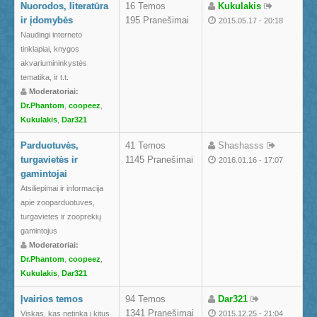
Nuorodos, literatūra
16 Temos
Kukulakis
ir įdomybės
195 Pranešimai
2015.05.17 - 20:18
Naudingi interneto
tinklapiai, knygos
akvariumininkystės
tematika, ir t.t.
Moderatoriai:
Dr.Phantom
,
coopeez
,
Kukulakis
,
Dar321
Parduotuvės,
41 Temos
Shashasss
turgavietės ir
1145 Pranešimai
2016.01.16 - 17:07
gamintojai
Atsiliepimai ir informacija
apie zooparduotuves,
turgavietes ir zooprekių
gamintojus
Moderatoriai:
Dr.Phantom
,
coopeez
,
Kukulakis
,
Dar321
Įvairios temos
94 Temos
Dar321
1341 Pranešimai
Viskas, kas netinka į kitus
2015.12.25 - 21:04