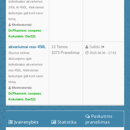
individualius akvariumus
240L iki 450L. Kiekvienas
lankytojas gali kurti savo
temą.
Moderatoriai:
Dr.Phantom
,
coopeez
,
Kukulakis
,
Dar321
akvariumai nuo 450L
13 Temos
Salldo
1073 Pranešimai
Skyrius skirtas
2015.08.06 - 17:43
diskusijoms apie
individualius akvariumus
nuo 450L. Kiekvienas
lankytojas gali kurti savo
temą.
Moderatoriai:
Dr.Phantom
,
coopeez
,
Kukulakis
,
Dar321
Paskutinis
Įvairenybės
Statistika
pranešimas