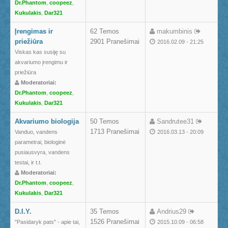
Dr.Phantom
,
coopeez
,
Kukulakis
,
Dar321
Įrengimas ir
62 Temos
makumbinis
priežiūra
2901 Pranešimai
2016.02.09 - 21:25
Viskas kas susiję su
akvariumo įrengimu ir
priežiūra
Moderatoriai:
Dr.Phantom
,
coopeez
,
Kukulakis
,
Dar321
Akvariumo biologija
50 Temos
Sandrutee31
1713 Pranešimai
Vanduo, vandens
2016.03.13 - 20:09
parametrai, biologinė
pusiausvyra, vandens
testai, ir t.t.
Moderatoriai:
Dr.Phantom
,
coopeez
,
Kukulakis
,
Dar321
D.I.Y.
35 Temos
Andrius29
1526 Pranešimai
"Pasidaryk pats" - apie tai,
2015.10.09 - 06:58