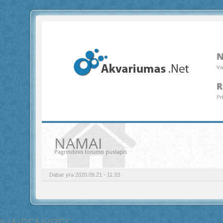
Va
R
Pr
NAMAI
Pagrindinis forumo puslapis
Dabar yra 2020.09.21 - 11:33