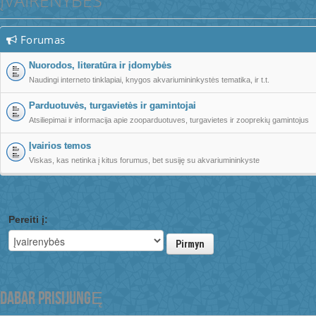
ĮVAIRENYBĖS
Forumas
Nuorodos, literatūra ir įdomybės
Naudingi interneto tinklapiai, knygos akvariumininkystės tematika, ir t.t.
Parduotuvės, turgavietės ir gamintojai
Atsiliepimai ir informacija apie zooparduotuves, turgavietes ir zooprekių gamintojus
Įvairios temos
Viskas, kas netinka į kitus forumus, bet susiję su akvariumininkyste
Pereiti į:
Pirmyn
DABAR PRISIJUNGĘ