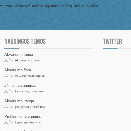
Vartotojai naršantys šį forumą: Registruotų vartotojų nėra ir 1 svečias
NAUDINGOS TEMOS
TWITTER
Akvariumo fauna
Čia:
Akvariumo žuvys
Akvariumo flora
Čia:
Akvariuminiai augalai
Jūrinis akvariumas
Čia:
Įrengimas, priežiūra
Akvariumo įranga
Čia:
Įrengimas ir priežiūra
Problemos akvariume
Čia:
Ligos, gedimai ir kt.