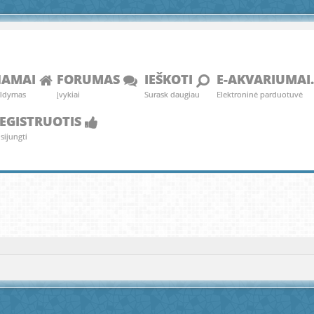
NAMAI
FORUMAS
IEŠKOTI
E-AKVARIUMAI.
ldymas
Įvykiai
Surask daugiau
Elektroninė parduotuvė
EGISTRUOTIS
isijungti