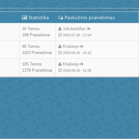
Statistika
Paskutinis pranešimas
16 Temos
JokubasMas
199 Pranešimai
2020.07.28 - 17:04
48 Temos
Khabeep
1163 Pranešimai
2020.09.18 - 10:10
105 Temos
Khabeep
1378 Pranešimai
2020.09.18 - 12:35