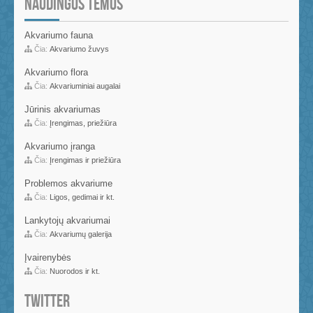
NAUDINGOS TEMOS
Akvariumo fauna
Čia:
Akvariumo žuvys
Akvariumo flora
Čia:
Akvariuminiai augalai
Jūrinis akvariumas
Čia:
Įrengimas, priežiūra
Akvariumo įranga
Čia:
Įrengimas ir priežiūra
Problemos akvariume
Čia:
Ligos, gedimai ir kt.
Lankytojų akvariumai
Čia:
Akvariumų galerija
Įvairenybės
Čia:
Nuorodos ir kt.
TWITTER