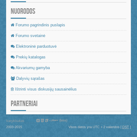
NUORODOS
Forumo pagrindinis puslapis
Forumo svetainė
Elektroninė parduotuvė
Prekių katalogas
Akvariumų gamyba
Dalyvių sąrašas
Ištrinti visus diskusijų sausainėlius
PARTNERIAI
Varykliukas
©Visos teisės saugomos 2015
2003-2015
Visos datos yra UTC + 2 valandos [
DST
]