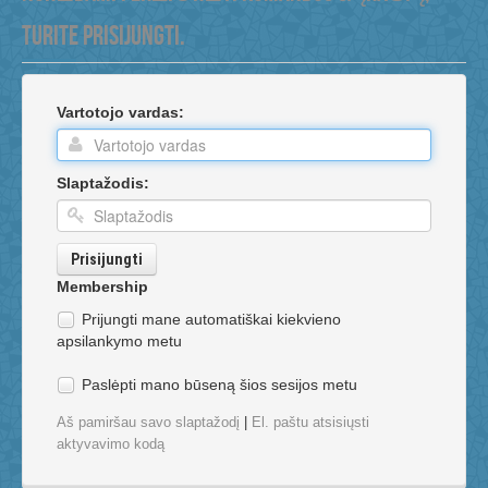
Komanda
TURITE PRISIJUNGTI.
Vartotojo vardas:
Slaptažodis:
Prisijungti
Membership
Prijungti mane automatiškai kiekvieno
apsilankymo metu
Paslėpti mano būseną šios sesijos metu
Aš pamiršau savo slaptažodį
|
El. paštu atsisiųsti
aktyvavimo kodą