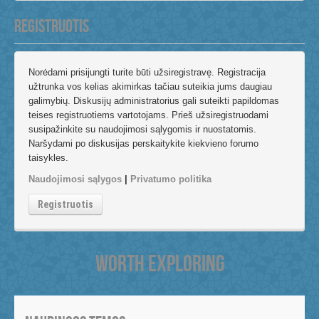
REGISTRUOTIS
Norėdami prisijungti turite būti užsiregistravę. Registracija
užtrunka vos kelias akimirkas tačiau suteikia jums daugiau
galimybių. Diskusijų administratorius gali suteikti papildomas
teises registruotiems vartotojams. Prieš užsiregistruodami
susipažinkite su naudojimosi sąlygomis ir nuostatomis.
Naršydami po diskusijas perskaitykite kiekvieno forumo
taisykles.
Naudojimosi sąlygos
|
Privatumo politika
Registruotis
WORTH EXPLORING